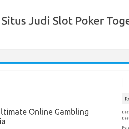
Situs Judi Slot Poker Tog
Sea
for:
R
Ultimate Online Gambling
Daz
Dest
ia
Per