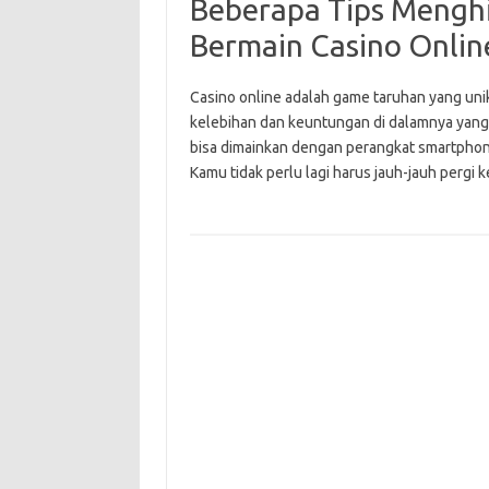
Beberapa Tips Menghi
Bermain Casino Onlin
Casino online adalah game taruhan yang unik
kelebihan dan keuntungan di dalamnya yang m
bisa dimainkan dengan perangkat smartphone
Kamu tidak perlu lagi harus jauh-jauh pergi 