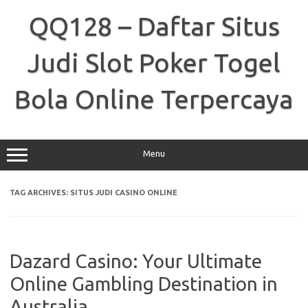
Skip
to
QQ128 – Daftar Situs
content
Judi Slot Poker Togel
Bola Online Terpercaya
Menu
TAG ARCHIVES:
SITUS JUDI CASINO ONLINE
Dazard Casino: Your Ultimate
Online Gambling Destination in
Australia