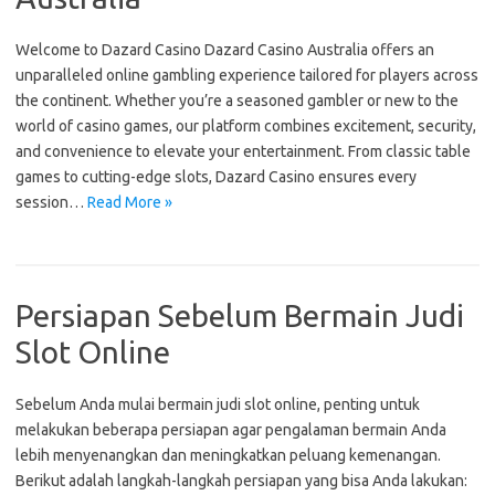
Welcome to Dazard Casino Dazard Casino Australia offers an
unparalleled online gambling experience tailored for players across
the continent. Whether you’re a seasoned gambler or new to the
world of casino games, our platform combines excitement, security,
and convenience to elevate your entertainment. From classic table
games to cutting-edge slots, Dazard Casino ensures every
session…
Read More »
Persiapan Sebelum Bermain Judi
Slot Online
Sebelum Anda mulai bermain judi slot online, penting untuk
melakukan beberapa persiapan agar pengalaman bermain Anda
lebih menyenangkan dan meningkatkan peluang kemenangan.
Berikut adalah langkah-langkah persiapan yang bisa Anda lakukan: