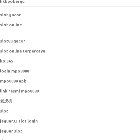
hkbpokerqq
slot gacor
slot online
slot88 gacor
slot online terpercaya
koi365
login mpo8080
mpo8080 apk
link resmi mpo8080
老虎机
slot
jaguar33 slot login
jaguar slot