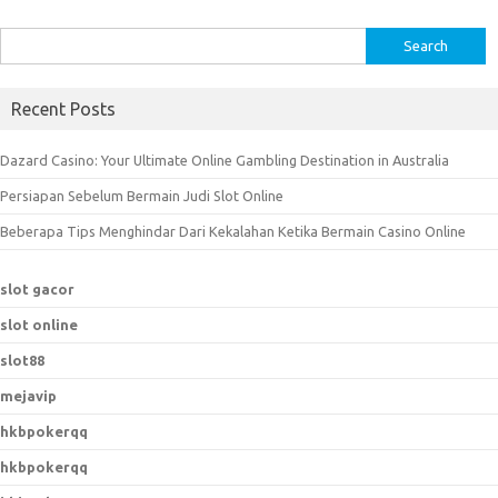
S
e
a
Recent Posts
r
c
Dazard Casino: Your Ultimate Online Gambling Destination in Australia
h
Persiapan Sebelum Bermain Judi Slot Online
f
o
Beberapa Tips Menghindar Dari Kekalahan Ketika Bermain Casino Online
r
:
slot gacor
slot online
slot88
mejavip
hkbpokerqq
hkbpokerqq