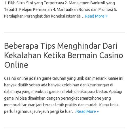
1. Pilih Situs Slot yang Terpercaya 2. Manajemen Bankroll yang
Tepat 3. Pelajari Permainan 4. Manfaatkan Bonus dan Promosi 5.
Persiapkan Perangkat dan Koneksi Internet…
Read More »
Beberapa Tips Menghindar Dari
Kekalahan Ketika Bermain Casino
Online
Casino online adalah game taruhan yang unik dan menarik. Game ini
banyak dipilih sebab ada banyak kelebihan dan keuntungan di
dalamnya yang membuat game ini lebih disukai para bettor. Apalagi
game ini bisa dimainkan dengan perangkat smartphone yang
membuat taruhan jadi terasa lebih praktis dan mudah. Kamu tidak
perlu lagi harus jauh-jauh pergi ke luar…
Read More »