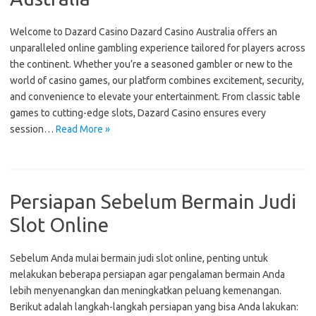
Welcome to Dazard Casino Dazard Casino Australia offers an
unparalleled online gambling experience tailored for players across
the continent. Whether you’re a seasoned gambler or new to the
world of casino games, our platform combines excitement, security,
and convenience to elevate your entertainment. From classic table
games to cutting-edge slots, Dazard Casino ensures every
session…
Read More »
Persiapan Sebelum Bermain Judi
Slot Online
Sebelum Anda mulai bermain judi slot online, penting untuk
melakukan beberapa persiapan agar pengalaman bermain Anda
lebih menyenangkan dan meningkatkan peluang kemenangan.
Berikut adalah langkah-langkah persiapan yang bisa Anda lakukan: