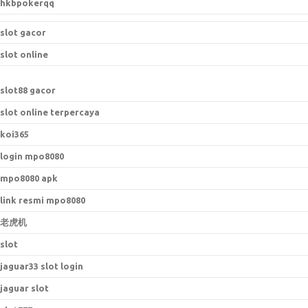
hkbpokerqq
slot gacor
slot online
slot88 gacor
slot online terpercaya
koi365
login mpo8080
mpo8080 apk
link resmi mpo8080
老虎机
slot
jaguar33 slot login
jaguar slot