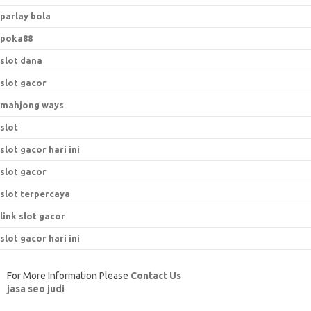
parlay bola
poka88
slot dana
slot gacor
mahjong ways
slot
slot gacor hari ini
slot gacor
slot terpercaya
link slot gacor
slot gacor hari ini
For More Information Please
Contact Us
jasa seo judi