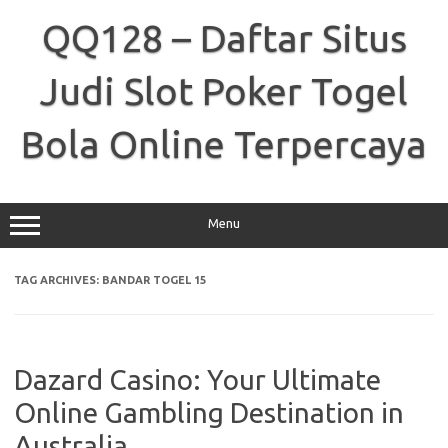
Skip
to
QQ128 – Daftar Situs
content
Judi Slot Poker Togel
Bola Online Terpercaya
Menu
TAG ARCHIVES:
BANDAR TOGEL 15
Dazard Casino: Your Ultimate
Online Gambling Destination in
Australia