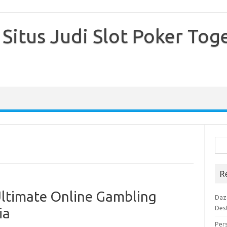
Situs Judi Slot Poker Tog
Sea
for:
R
Ultimate Online Gambling
Daz
Dest
ia
Per