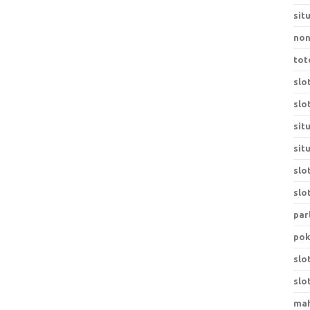
sit
non
tot
slo
slo
sit
sit
slo
slo
par
pok
slo
slo
mah