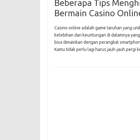
Beberapa Tips Menghi
Bermain Casino Onlin
Casino online adalah game taruhan yang unik
kelebihan dan keuntungan di dalamnya yang m
bisa dimainkan dengan perangkat smartphone
Kamu tidak perlu lagi harus jauh-jauh pergi 