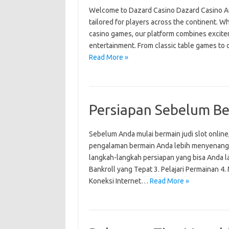
Welcome to Dazard Casino Dazard Casino Aus
tailored for players across the continent. 
casino games, our platform combines excite
entertainment. From classic table games to
Read More »
Persiapan Sebelum Be
Sebelum Anda mulai bermain judi slot onlin
pengalaman bermain Anda lebih menyenangk
langkah-langkah persiapan yang bisa Anda la
Bankroll yang Tepat 3. Pelajari Permainan 4
Koneksi Internet…
Read More »